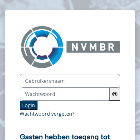
Ga naar hoofdinhoud
Login op NVMB
Gebruikersnaam
Wachtwoord
Login
Wachtwoord vergeten?
Gasten hebben toegang tot