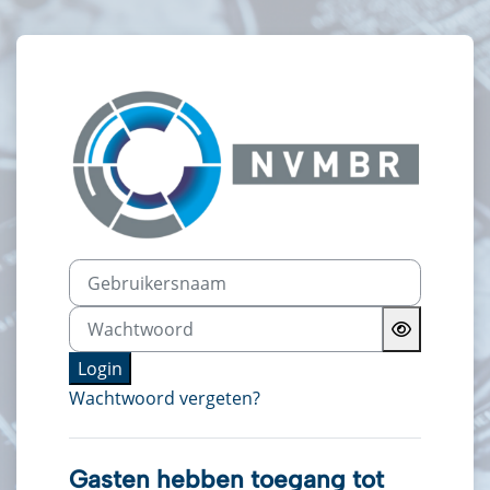
Ga naar hoofdinhoud
Login op NVMB
Gebruikersnaam
Wachtwoord
Login
Wachtwoord vergeten?
Gasten hebben toegang tot